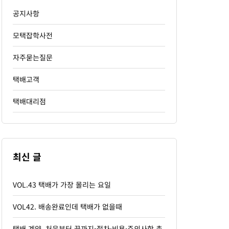
공지사항
모택잡학사전
자주묻는질문
택배고객
택배대리점
최신 글
VOL.43 택배가 가장 몰리는 요일
VOL42. 배송완료인데 택배가 없을때
택배 계약, 처음부터 끝까지-절차·비용·주의사항 총