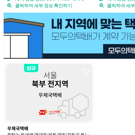
클릭하여 세부 정보 확인하기
클릭하여 세부
우체국택배
중랑/노원/성북/동대문/성동/광진/강동/도봉/강북/중구 집하가능