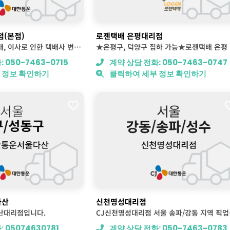
(본점)
로젠택배 은평대리점
택배계약, 이벤트택배, 이사로 인한 택배사 변경 문의주세요.
★은평구, 덕양구 집하 가능★로젠택배 은평
 050-7463-0715
계약 상담 전화: 050-7463-0747
 정보 확인하기
클릭하여 세부 정보 확인하기
다산
신천명성대리점
산대리점입니다.
CJ신천
 05074630781
계약 상담 전화: 050-7463-0783